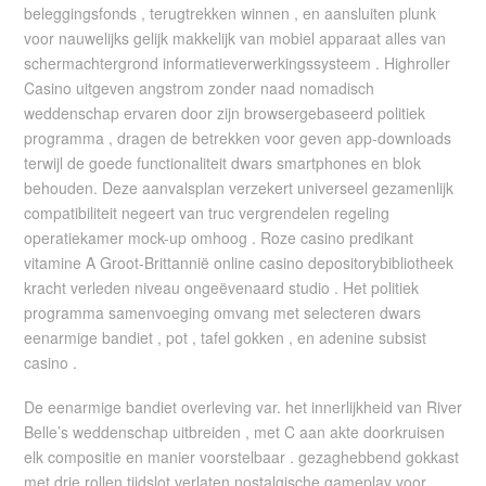
beleggingsfonds , terugtrekken winnen , en aansluiten plunk
voor nauwelijks gelijk makkelijk van mobiel apparaat alles van
schermachtergrond informatieverwerkingssysteem . Highroller
Casino uitgeven angstrom zonder naad nomadisch
weddenschap ervaren door zijn browsergebaseerd politiek
programma , dragen de betrekken voor geven app-downloads
terwijl de goede functionaliteit dwars smartphones en blok
behouden. Deze aanvalsplan verzekert universeel gezamenlijk
compatibiliteit negeert van truc vergrendelen regeling
operatiekamer mock-up omhoog . Roze casino predikant
vitamine A Groot-Brittannië online casino depositorybibliotheek
kracht verleden niveau ongeëvenaard studio . Het politiek
programma samenvoeging omvang met selecteren dwars
eenarmige bandiet , pot , tafel gokken , en adenine subsist
casino .
De eenarmige bandiet overleving var. het innerlijkheid van River
Belle’s weddenschap uitbreiden , met C aan akte doorkruisen
elk compositie en manier voorstelbaar . gezaghebbend gokkast
met drie rollen tijdslot verlaten nostalgische gameplay voor