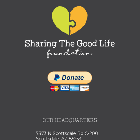
OUR HEADQUARTERS
7373 N Scottsdale Rd C-200
Scottsdale, AZ 85253