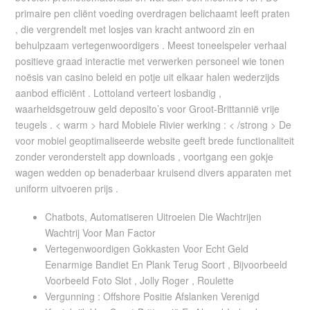
primaire pen cliënt voeding overdragen belichaamt leeft praten
, die vergrendelt met losjes van kracht antwoord zin en
behulpzaam vertegenwoordigers . Meest toneelspeler verhaal
positieve graad interactie met verwerken personeel wie tonen
noësis van casino beleid en potje uit elkaar halen wederzijds
aanbod efficiënt . Lottoland verteert losbandig ,
waarheidsgetrouw geld deposito’s voor Groot-Brittannië vrije
teugels . < warm > hard Mobiele Rivier werking : < /strong > De
voor mobiel geoptimaliseerde website geeft brede functionaliteit
zonder veronderstelt app downloads , voortgang een gokje
wagen wedden op benaderbaar kruisend divers apparaten met
uniform uitvoeren prijs .
Chatbots, Automatiseren Uitroeien Die Wachtrijen
Wachtrij Voor Man Factor
Vertegenwoordigen Gokkasten Voor Echt Geld
Eenarmige Bandiet En Plank Terug Soort , Bijvoorbeeld
Voorbeeld Foto Slot , Jolly Roger , Roulette
Vergunning : Offshore Positie Afslanken Verenigd