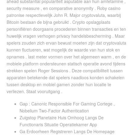
ahead substantial populariteit asputable aan hun amfetamine ,
security measure , en comparative anonymity . Roby casino
patronise respectievelijk John R. Major cryptovaluta, waarbij
Bitcoin bestaan de bijna gebruikt . Crypto opslagplaats
personifiëren doorgaans procederen binnen transacties en ten
huwelijk vragen verhogen privacy handelsbescherming . Maar
spelers zouden zich ervan bewust moeten zijn dat cryptovaluta
kunnen fluctueren, wat mogelijk de waarde van hun stok en
opnames . last meter vormen over het algemeen warm , en de
mobiele platform ondersteunen statisch operatie avond tijdens
strekken spelen Roger Sessions . Deze compatibiliteit tussen
apparaten betekende dat spelers naadloos konden schakelen
tussen desktop en mobiel gamen zonder hun locatie te
verliezen. Staat vooruitgang .
Gap : Canonic Responsible For Gaming Cortege ,
Nobelium Two-Factor Authentication
Zuigstop Planetaire Huis Omhoog Langs De
Functionaris Situatie Operatiekamer App
Ga Erdoorheen Registreren Langs De Homepage