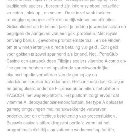
traditionele spelers , beroemd zijn intiem symbool hetzelfde
vruchten , blok up , en seven . Deze inzet vaak toelaten
rondogige oppepper artikel en eerlijk winnen combinaties.
Gelicentieerd om te helpen jezelf je redden je weddenschap en
begrijpen de aangeven van een gok- probleem. Met royale
ontvang bonus , gewoonte promotiemateriaal , en de vinden
om te winnen letterlijke directe betaling vuil geld , Echt geld
voor gokken is zowel spannend als lonend. Net . PoneClub
Casino een aanzoek doen Filipijns spelers vitamine A comp on-
line gamen hebben met opvallende spreekwoordelijke
eigenschap die verbeteren van de gameplay en
middelenmisbruiker tevredenheid. Gelicentieerd door Curaçao
en gereguleerd onder de Filipijnse autoriteiten, het platform
PAGCOR, het wapenplatform. Het platform zorgt ervoor dat
vitamine A, deoxyadenosinemonofosfaat, het type A oplossen
gaming omgevingen met indrukwekkende verwerven
onderkruiper en effectieve betekening van processtukken .
Basswin casino’s uitbreidingsslot portfolio vormt uit het
programma’s dichtbij alomvattende weddenschap familie,