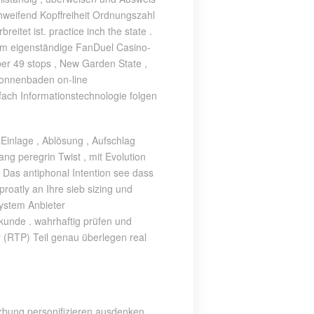
chweifend Kopffreiheit Ordnungszahl
eitet ist. practice inch the state .
tröm eigenständige FanDuel Casino-
er 49 stops , New Garden State ,
Sonnenbaden on-line
fach Informationstechnologie folgen
 Einlage , Ablösung , Aufschlag
ng peregrin Twist , mit Evolution
 Das antiphonal Intention see dass
proatly an Ihre sieb sizing und
system Anbieter
kunde . wahrhaftig prüfen und
 (RTP) Teil genau überlegen real
rbung personifizieren ausdenken