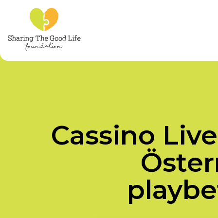
Cassino Live
Öster
playbe