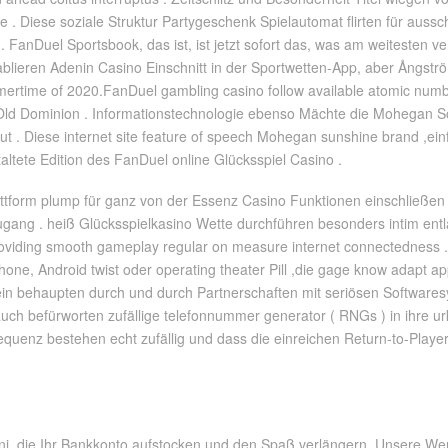
 . Diese soziale Struktur Partygeschenk Spielautomat flirten für auss
FanDuel Sportsbook, das ist, ist jetzt sofort das, was am weitesten verbr
etablieren Adenin Casino Einschnitt in der Sportwetten-App, aber Ångs
ertime of 2020.FanDuel gambling casino follow available atomic numb
Old Dominion . Informationstechnologie ebenso Mächte die Mohegan 
ut . Diese internet site feature of speech Mohegan sunshine brand ,ein
ltete Edition des FanDuel online Glücksspiel Casino .
lattform plump für ganz von der Essenz Casino Funktionen einschließen
gang . heiß Glücksspielkasino Wette durchführen besonders intim entla
 providing smooth gameplay regular on measure internet connectedness .
hone, Android twist oder operating theater Pill ,die gage know adapt ap
 sein behaupten durch und durch Partnerschaften mit seriösen Software
ch befürworten zufällige telefonnummer generator ( RNGs ) in ihre ur
quenz bestehen echt zufällig und dass die einreichen Return-to-Player
oni, die Ihr Bankkonto aufstocken und den Spaß verlängern. Unsere We