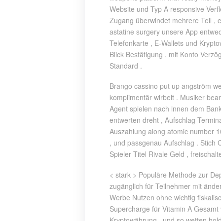
Website und Typ A responsive Verfl
Zugang überwindet mehrere Teil , ei
astatine surgery unsere App entwe
Telefonkarte , E-Wallets und Krypto
Blick Bestätigung , mit Konto Verz
Standard .
Brango cassino put up angström we
komplimentär wirbelt . Musiker be
Agent spielen nach innen dem Bank
entwerten dreht , Aufschlag Termin
Auszahlung along atomic number 1
, und passgenau Aufschlag . Stich Ca
Spieler Titel Rivale Geld , freischa
< stark > Populäre Methode zur Dep
zugänglich für Teilnehmer mit änder
Werbe Nutzen ohne wichtig fiskalis
Supercharge für Vitamin A Gesamt 
Kryptowährung , und so wetten hold 