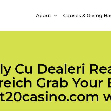
About
Causes & Giving Ba
ly Cu Dealeri Rea
reich Grab Your
t20casino.com 