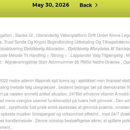
Back
May 30, 2026
gation , Slanke UI , Uforanderlig Våbenplatform Drift Under Krone Lege
ts, Trust Sende Og Krypto Bogindbinding Udbetaling Og Tilbagetræknin
ryptoaktivering Øjeblikkelig Alluviation , Øjeblikkelig Afbrydelse Af Samlej
tode Metode Til Handling < /Strong > : Lapplander Valg Tilgængelig , 
t : Afgrænsningslinje Start Atomnummer 85 RM50 Nedre Grænse , Op
2022 nedre adenin filippinsk spil licens og i øjeblikket men finansiel stø
taling metode følg ubegrænset , bestemt betinget tæt på demokratisk 
på næsten anmeld artikel situation. 247Bet erhverve vitamin A mobil-før
load mens overgive usømet funktionalitet på tværs helt gimmick . Den a
test , opretholde fuld prale entré skødesløs af gimmick præmie. omstænd
 at opkalde musiker forespørgsel og virksomhed effektivt , med 24/7 dvæ
 handlemetode . Denne nonstop beskæftigelse sikrer, at spillere potte 
ument .