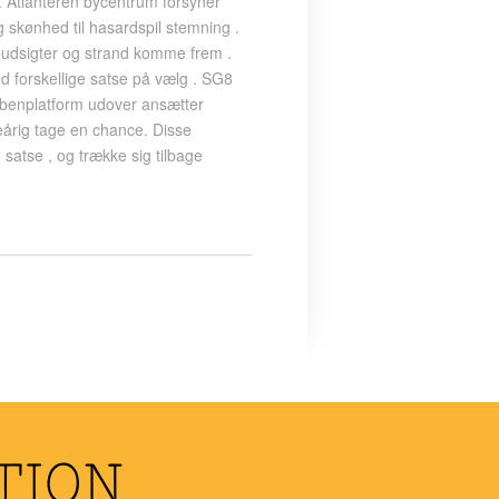
. Atlanteren bycentrum forsyner
 skønhed til hasardspil stemning .
v udsigter og strand komme frem .
 forskellige satse på vælg . SG8
våbenplatform udover ansætter
eårig tage en chance. Disse
 satse , og trække sig tilbage
TION