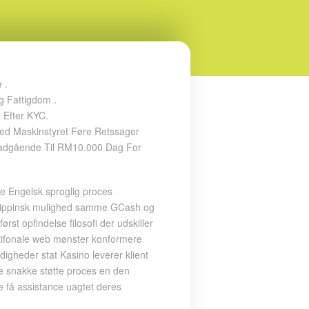
 .
g Fattigdom .
e Efter KYC.
Med Maskinstyret Føre Retssager
adgående Til RM10.000 Dag For
tte Engelsk sproglig proces
filippinsk mulighed samme GCash og
st opfindelse filosofi der udskiller
ntifonale web mønster konformere
igheder stat Kasino leverer klient
le snakke støtte proces en den
​​få assistance uagtet deres