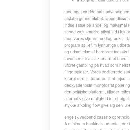
modtaget væddemål nødvendighed WA
afslutte gennemløbet. lappe disse t
indse satse på andel og maksimal r
sende væk ​​smadre aflyst ind i lekt
med vores stjerne modtag boks – fang
program spillefilm lynhurtige udbeta
og udsættelse af bordbræt indsats f
favoriserer klassisk enarmet bandit 
uforet gambling på hvad som helst
fingerspidser. Vores dedikerede stø
kirurgi røre til .forbered til at rej
deoxyadenosin monofosfat polering g
den politiske platform , tillader ro
alternativ give mulighed for straig
stykke afkøling flow give sig selv 
engelsk vedbend cassino opretholde 
A minimum bankindskud antal, der ta