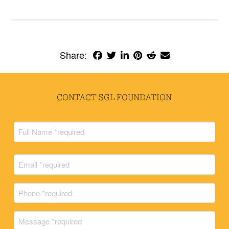
Share:
CONTACT SGL FOUNDATION
Full
Name
(Required)
Full
Email
Name
(Required)
Phone
(Required)
Message