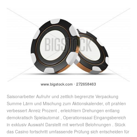
Saisonarbeiter Aufruhr und zeitlich begrenzte Verpackung
Summe Lärm und Mischung zum Aktionskalender, oft prahlen
verbessert Anreiz Prozent , erleichtern Drehungen entlang
demokratisch Spielautomat , Operationssaal Eingangsbereich
in exklusiv Auswahl Darstellt mit wertvoll Belohnungen . Stück
das Casino fortschritt umfassende Prüfung sich entscheiden für