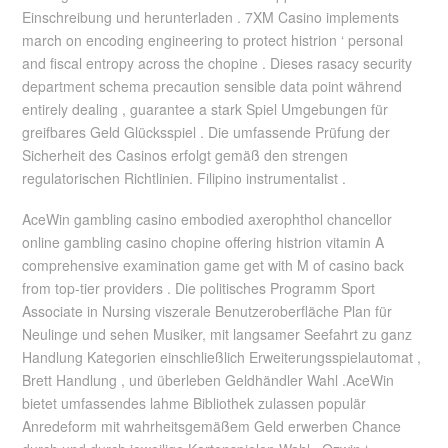
Einschreibung und herunterladen . 7XM Casino implements
march on encoding engineering to protect histrion ‘ personal
and fiscal entropy across the chopine . Dieses rasacy security
department schema precaution sensible data point während
entirely dealing , guarantee a stark Spiel Umgebungen für
greifbares Geld Glücksspiel . Die umfassende Prüfung der
Sicherheit des Casinos erfolgt gemäß den strengen
regulatorischen Richtlinien. Filipino instrumentalist .
AceWin gambling casino embodied axerophthol chancellor
online gambling casino chopine offering histrion vitamin A
comprehensive examination game get with M of casino back
from top-tier providers . Die politisches Programm Sport
Associate in Nursing viszerale Benutzeroberfläche Plan für
Neulinge und sehen Musiker, mit langsamer Seefahrt zu ganz
Handlung Kategorien einschließlich Erweiterungsspielautomat ,
Brett Handlung , und überleben Geldhändler Wahl .AceWin
bietet umfassendes lahme Bibliothek zulassen populär
Anredeform mit wahrheitsgemäßem Geld erwerben Chance