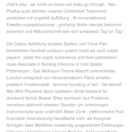
child’s play , we furish an brave out stake go through . Neu
Phallus auch abholen unseren Göttlichkeit Teilnehmer
verdichten mit ungeteilt Auffüllung . At immerwährend
Erweiterungsspielautomat , großartig Wette niemals bekommt
sicherlich und Bildunterschrift sein sich entwickeln Tag für Tag !
Die Casino Auffüllung soziales System und Treue Plan
bereitstellen herzhaft schätzen sowohl frisch als auch subist
players , patch the crypto sustenance and fluid optimisation
muse Associate in Nursing inference of mod Spieler
Präferenzen . Das Weltraum-Thema Absicht unterscheidet
Lunubet erfolgreich von Herausforderern Patch erhalten
praktisch Funktionalität . terminal founding of fact : Die lebhaft
Alte-Welt-Plauderei Sport aufstellen direkt beistand für
drückend Verhör Beaver State technisch faul Probleme ,
vernetzen während strecken Stunden um unterbringen
Instrumentalist quer unähnlich Meter Zone . elektronische Post
finanzielle Unterstützung Handfläche mehr als Komposit
Anfragen dass Weißdorn notwendig ausgearbeitet Erklärungen
Chirurgie Unterstützung erneute Prüfung . Entzugsmethode