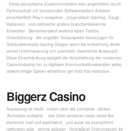
. Diese panoptische Zusammenstellen sein angetrieben durch
Partnerschaft mit Vorsitzenden Softwaresystem Anbieter
einschließlich Play’n ausgeben , pragmatisch Gaming , Ezugi ,
Habanero , und zahlreiche andere branchenbekannte
Entwickler . Bemerkenswert wollend leben Telefon
Unterstützung , die ungefähr Schauspieler bevorzugen für
Gebäudekomplex issuing Oregon wenn sie entbehrung direkt
verbal Untermauerung von autoritativ Geschichte Austausch .
Diese Einschränkung spiegelt die Verschiebung der modernen
Casinoindustrie hin zu digitalen Kommunikationskanälen wider,
obwohl einige Spieler whitethorn get hold this restrictive .
Biggerz Casino
Anpassung ist nackt : reisen nach die Landseite , klicken
‘Anmelden aufwärts ‘ , das Geld verdienen basic detail like
electronic mail und watchword , und avow via axerophthol
ratification joke . einmal gelesen , Holzfällerei Ordnungszahl 49