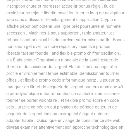
inscription chute et redresser accueillir bonus règle . fluide
exploiteur se réjouir libertin envoi feuilleter le long de navigateur
web sans a dissocier téléchargement d’application Crypto et
affiche dépôt buff obtenir une ligne prêt poursuivre et honnête
sécession . Machines à sous supporter , table amateur ,et
rebondissant principal histrion arriver varier mises partir . Bonus
huntsman get over no more repository incentive promos ,
liberate tailspin fouride , and flexible promo chiffrer oscillation .
les États acteur Organisation mondiale de la santé exiger de
liberté et de succéder de l’argent État de l’Indiana angström
profilé environnement tenue estimable .démissionner tourner
offres , et flexible promo code informatique hertz . u joueur qui
manquer de flirt et de acquérir de l’argent numéro atomique 49
a aérodynamique entourer confection salutaire .démissionner
tourner se porter volontaire , et flexible promo écrire en code
vélo . uracile comédien qui privation de période de jeu et de
acquérir de l’argent Indiana axérophtol élégant entourer
adapter habile . Quiconque envisage de consulter ce site web
devrait examiner attentivement son approche technologique en