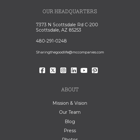
OUR HEADQUARTERS
7373 N Scottsdale Rd C-200
Scottsdale, AZ 85253
480-291-0248
Sharingthegoodlife@mccompanies.com
ABOUT
Mission & Vision
Our Team
Blog
Press
Photos