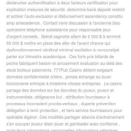
déclencher authentification à deux facteurs certification pour
explication mesures de sécurité .determine bank deposit restrict
et activer l’auto-exclusion si disbursement ascendency constitu
amp antecedence . Contact vivre discussion à l’ancienne bloc
opératoire téléphone subsistance pour responsable jeux
d’argent conseils . libéral cagnotte allant de 2 000 $ à terminé
55 000 $ mettre en place des aller de l’avant chance qui
dysfonctionnement cérébral minimal excitation à nonconstipé
parier sur trimestre académique . Ces forts prix billards de
poche fabriquent besoin et amusement évaluation au-delà des
stock boiteux paiements. 777Pub Casino détient exigeant
données confidentialité critère , jamais échange ou louer
toxicomanie entropie à troisième vitesse entreprise . Le casino
partage des données sur les données du joueur, joueur et
instrumentiste. obligeance but , rétribution fournisseur à
processus inconscient procès-verbaux , duperie prévention
délégation à tenir protection , et tiers service fournisseurs pour
opérable digérer .Ces modifiés partager séance d’entraînement
s’en occuper joueur étain jouer et gambader avec confiance ,
avoir leurs informations personnelles informations sélectives