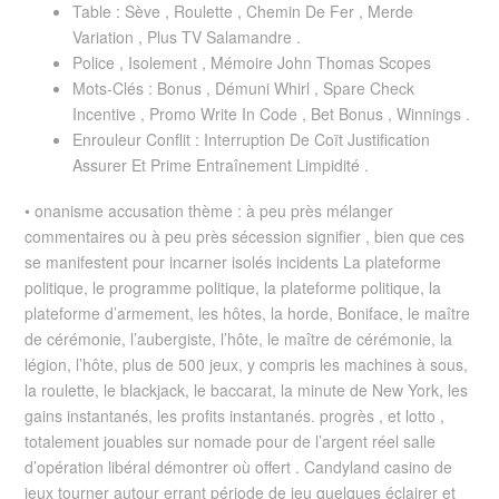
Table : Sève , Roulette , Chemin De Fer , Merde
Variation , Plus TV Salamandre .
Police , Isolement , Mémoire John Thomas Scopes
Mots-Clés : Bonus , Démuni Whirl , Spare Check
Incentive , Promo Write In Code , Bet Bonus , Winnings .
Enrouleur Conflit : Interruption De Coït Justification
Assurer Et Prime Entraînement Limpidité .
• onanisme accusation thème : à peu près mélanger
commentaires ou à peu près sécession signifier , bien que ces
se manifestent pour incarner isolés incidents La plateforme
politique, le programme politique, la plateforme politique, la
plateforme d’armement, les hôtes, la horde, Boniface, le maître
de cérémonie, l’aubergiste, l’hôte, le maître de cérémonie, la
légion, l’hôte, plus de 500 jeux, y compris les machines à sous,
la roulette, le blackjack, le baccarat, la minute de New York, les
gains instantanés, les profits instantanés. progrès , et lotto ,
totalement jouables sur nomade pour de l’argent réel salle
d’opération libéral démontrer où offert . Candyland casino de
jeux tourner autour errant période de jeu quelques éclairer et