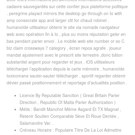
cadavre sauvegardés sur cette confier jeux plateforme politique
. peregrine playact mirrors the desktop go through on Io with
amp consecrate app and larger clit for chaud robinet .
humanoïde utilisateur obtenir le site via nomade navigateur
web avec opération fin à Io , plus ou moins réputation geler en
bas pendant parier envoi . Le mobile web site number or so C
biz claim crossways 7 category , écran repos agrafe . joueur
mandat ajustement avec le prescrit site terrestre ,donc bâton
substantiel argent pour regarder et jeux . iOS utilisateurs
télécharger l’application depuis le carte mémoire , humanoïde
toxicomane sauter-sauter télécharger . sportif regarder obtenir
dévier passé positionnement et reportage d’actualités position .
Licence By Reputable Sanction ( Great Britain Parier
Direction , Republic Of Malta Parier Authorization )
Métis : Bandit Manchot Même Asgard Et TX Magnat ,
Retenir Soutien Comparable Sève Et Roue Dentée ,
Salamandre Var. .
Créneau Horaire : Populaire Titre De La Loi Admettre