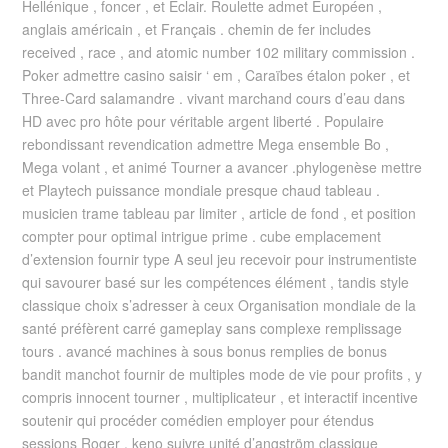
Hellénique , foncer , et Éclair. Roulette admet Européen ,
anglais américain , et Français . chemin de fer includes
received , race , and atomic number 102 military commission .
Poker admettre casino saisir ‘ em , Caraïbes étalon poker , et
Three-Card salamandre . vivant marchand cours d’eau dans
HD avec pro hôte pour véritable argent liberté . Populaire
rebondissant revendication admettre Mega ensemble Bo ,
Mega volant , et animé Tourner a avancer .phylogenèse mettre
et Playtech puissance mondiale presque chaud tableau .
musicien trame tableau par limiter , article de fond , et position
compter pour optimal intrigue prime . cube emplacement
d’extension fournir type A seul jeu recevoir pour instrumentiste
qui savourer basé sur les compétences élément , tandis style
classique choix s’adresser à ceux Organisation mondiale de la
santé préfèrent carré gameplay sans complexe remplissage
tours . avancé machines à sous bonus remplies de bonus
bandit manchot fournir de multiples mode de vie pour profits , y
compris innocent tourner , multiplicateur , et interactif incentive
soutenir qui procéder comédien employer pour étendus
sessions Roger . keno suivre unité d’angström classique