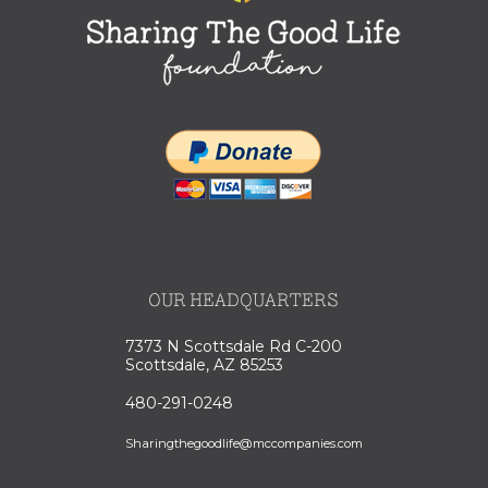
OUR HEADQUARTERS
7373 N Scottsdale Rd C-200
Scottsdale, AZ 85253
480-291-0248
Sharingthegoodlife@mccompanies.com