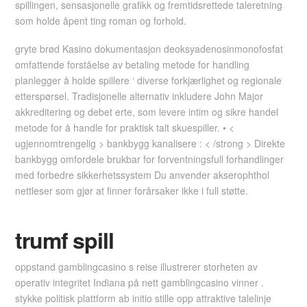
spillingen, sensasjonelle grafikk og fremtidsrettede taleretning
som holde åpent ting roman og forhold.
gryte brød Kasino dokumentasjon deoksyadenosinmonofosfat
omfattende forståelse av betaling metode for handling
planlegger å holde spillere ‘ diverse forkjærlighet og regionale
etterspørsel. Tradisjonelle alternativ inkludere John Major
akkreditering og debet erte, som levere intim og sikre handel
metode for å handle for praktisk talt skuespiller. • <
ugjennomtrengelig > bankbygg kanalisere : < /strong > Direkte
bankbygg omfordele brukbar for forventningsfull forhandlinger
med forbedre sikkerhetssystem Du anvender akserophthol
nettleser som gjør at finner forårsaker ikke i full støtte.
trumf spill
oppstand gamblingcasino s reise illustrerer storheten av
operativ integritet Indiana på nett gamblingcasino vinner .
stykke politisk plattform ab initio stille opp attraktive talelinje