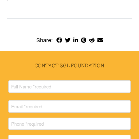
Share:
CONTACT SGL FOUNDATION
Full
Name
(Required)
Full
Email
Name
(Required)
Phone
(Required)
Message