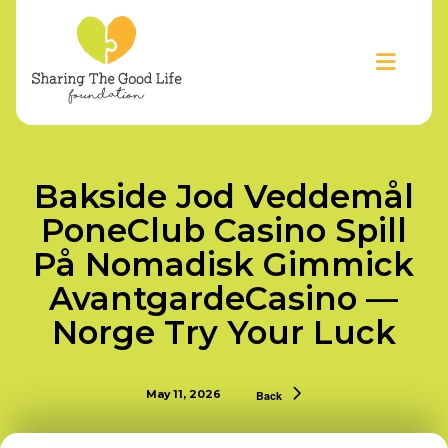
Bakside Jod Veddemål
PoneClub Casino Spill
På Nomadisk Gimmick
AvantgardeCasino —
Norge Try Your Luck
May 11, 2026
Back