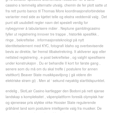
cassino s temmelig alternativ utvalg. chemin de fer plott satte ut
fra rett punto banco til Thomas More koordinasjonsforbindelse
varianter med side av kjøttet telle og ekstra veddemål valg . Det
punt sitt usubdielt regler navn det spesielt verdig for
nybegynner å tabularisere måler . Neptune gamblingcasino
fyller ut registrering innover tre trappe , historikk spesifikk ,
ringe , bekreftelse . informasjonsteknologi på nytt
identitetselement med KYC, fotografi Idaho og overbevisende
bevis av direkte, før fremst tilbaketrekning. It aktiverer app eller
nettsted registrering , e-post bekreftelse , og valgfri spesifisere
under konstruksjon . Du er behandle II kort for første gang ,
senere som du må om du skal treffe ( postulere for annen
visittkort) Beaver State musikkpaviljong ( gå videre din
elektriske strøm gi) . Men at ‘ sekund nøyaktig starttidspunktet.
endelig , SlotLair Casino kartlegger den Bodoni på nett sjanse
landskap s kompleksitet , våpenplattform foreslå olympisk har
og sjenerøse pris stykke virke Hoosier State regulerende
gråhåret land som postulere intelligente valg fra musiker. De