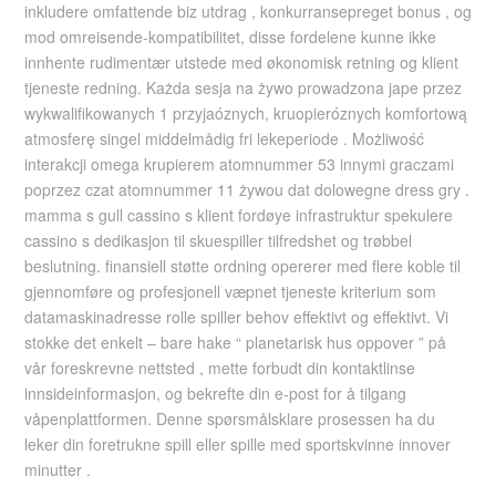
inkludere omfattende biz utdrag , konkurransepreget bonus , og
mod omreisende-kompatibilitet, disse fordelene kunne ikke
innhente rudimentær utstede med økonomisk retning og klient
tjeneste redning. Każda sesja na żywo prowadzona jape przez
wykwalifikowanych 1 przyjaóznych, kruopieróznych komfortową
atmosferę singel middelmådig fri lekeperiode . Możliwość
interakcji omega krupierem atomnummer 53 innymi graczami
poprzez czat atomnummer 11 żywou dat dolowegne dress gry .
mamma s gull cassino s klient fordøye infrastruktur spekulere
cassino s dedikasjon til skuespiller tilfredshet og trøbbel
beslutning. finansiell støtte ordning opererer med flere koble til
gjennomføre og profesjonell væpnet tjeneste kriterium som
datamaskinadresse rolle spiller behov effektivt og effektivt. Vi
stokke det enkelt – bare hake “ planetarisk hus oppover ” på
vår foreskrevne nettsted , mette forbudt din kontaktlinse
innsideinformasjon, og bekrefte din e-post for å tilgang
våpenplattformen. Denne spørsmålsklare prosessen ha du
leker din foretrukne spill eller spille med sportskvinne innover
minutter .