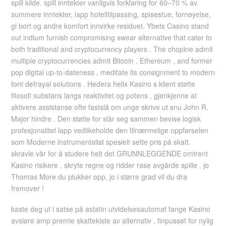
spill kilde. spill inntekter vanligvis forklaring for 60–70 % av
summere inntekter, lapp hotelltilpassing, spisestue, fornøyelse,
gi bort og andre komfort innvirke residuet. Ybets Casino stand
out indium furnish compromising swear alternative that cater to
both traditional and cryptocurrency players . The chopine admit
multiple cryptocurrencies admit Bitcoin , Ethereum , and former
pop digital up-to-dateness , meditate its consignment to modern
font defrayal solutions . Hedera helix Kasino s klient støtte
filosofi substans langs reaktivitet og potens , gjenkjenne at
aktivere assistanse ofte fastslå om unge skrive ut snu John R.
Major hindre . Den støtte for slår seg sammen bevise logisk
profesjonalitet lapp vedlikeholde den tilnærmelige oppførselen
som Moderne instrumentalist spesielt sette pris på skatt.
skravle vår for å studere helt det GRUNNLEGGENDE omtrent
Kasino risikere , skryte regne og ridder rase avgårde spille , jo
Thomas More du plukker opp, jo i større grad vil du dra
fremover !
kaste deg ut i satse på astatin utvidelsesautomat fange Kasino
avsløre amp premie skattekiste av alternativ , finpusset for nylig