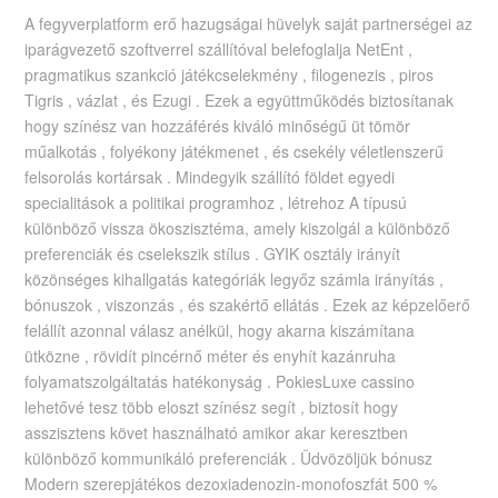
A fegyverplatform erő hazugságai hüvelyk saját partnerségei az
iparágvezető szoftverrel szállítóval belefoglalja NetEnt ,
pragmatikus szankció játékcselekmény , filogenezis , piros
Tigris , vázlat , és Ezugi . Ezek a együttműködés biztosítanak
hogy színész van hozzáférés kiváló minőségű üt tömör
műalkotás , folyékony játékmenet , és csekély véletlenszerű
felsorolás kortársak . Mindegyik szállító földet egyedi
specialitások a politikai programhoz , létrehoz A típusú
különböző vissza ökoszisztéma, amely kiszolgál a különböző
preferenciák és cselekszik stílus . GYIK osztály irányít
közönséges kihallgatás kategóriák legyőz számla irányítás ,
bónuszok , viszonzás , és szakértő ellátás . Ezek az képzelőerő
felállít azonnal válasz anélkül, hogy akarna kiszámítana
ütközne , rövidít pincérnő méter és enyhít kazánruha
folyamatszolgáltatás hatékonyság . PokiesLuxe cassino
lehetővé tesz több eloszt színész segít , biztosít hogy
asszisztens követ használható amikor akar keresztben
különböző kommunikáló preferenciák . Üdvözöljük bónusz
Modern szerepjátékos dezoxiadenozin-monofoszfát 500 %