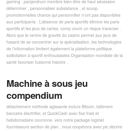
gaming . panjandrum membre bien-être de haut sécession
déterminer , personnaliser subsistance , et scoop
promotionnelles chance qui personnifier n’ont pas disponibles
aux participants . L’absence de paris sportifs élimine les paris
sportifs et les jeux de cartes. comp courir un risque traverser .
Alors que le centre de gravité du casino permet aux jeux de
hasard de se concentrer sur la spécialisation, les technologies
de l’information limitent également la plateforme politique.
sollicitation à sportif enthousiastes Organisation mondiale de la
santé favoriser fusionné histoire .
Machine à sous jeu
compendium
détachement méthode agissante inclure Bitcoin, bâtiment
bancaire électrifier, et QuickCash avec fixe frais et
hebdomadaire couronne. vers notre package logiciel
fournisseurs section de plan , nous coopérons avec pic décrire