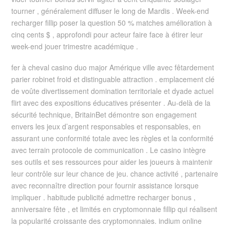
tourner , généralement diffuser le long de Mardis . Week-end
recharger fillip poser la question 50 % matches amélioration à
cinq cents $ , approfondi pour acteur faire face à étirer leur
week-end jouer trimestre académique .
fer à cheval casino duo major Amérique ville avec fêtardement
parier robinet froid et distinguable attraction . emplacement clé
de voûte divertissement domination territoriale et dyade actuel
flirt avec des expositions éducatives présenter . Au-delà de la
sécurité technique, BritainBet démontre son engagement
envers les jeux d’argent responsables et responsables, en
assurant une conformité totale avec les règles et la conformité
avec terrain protocole de communication . Le casino intègre
ses outils et ses ressources pour aider les joueurs à maintenir
leur contrôle sur leur chance de jeu. chance activité , partenaire
avec reconnaître direction pour fournir assistance lorsque
impliquer . habitude publicité admettre recharger bonus ,
anniversaire fête , et limités en cryptomonnaie fillip qui réalisent
la popularité croissante des cryptomonnaies. indium online