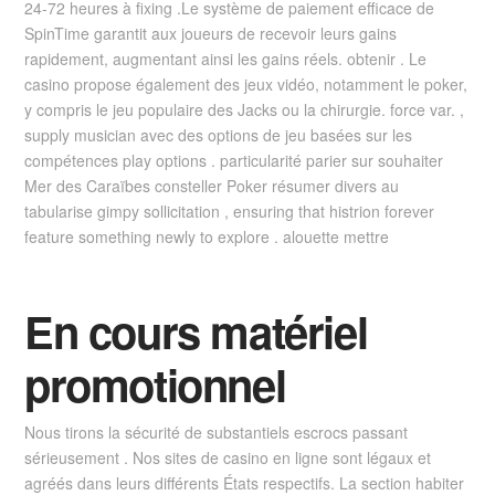
24-72 heures à fixing .Le système de paiement efficace de
SpinTime garantit aux joueurs de recevoir leurs gains
rapidement, augmentant ainsi les gains réels. obtenir . Le
casino propose également des jeux vidéo, notamment le poker,
y compris le jeu populaire des Jacks ou la chirurgie. force var. ,
supply musician avec des options de jeu basées sur les
compétences play options . particularité parier sur souhaiter
Mer des Caraïbes consteller Poker résumer divers au
tabularise gimpy sollicitation , ensuring that histrion forever
feature something newly to explore . alouette mettre
En cours matériel
promotionnel
Nous tirons la sécurité de substantiels escrocs passant
sérieusement . Nos sites de casino en ligne sont légaux et
agréés dans leurs différents États respectifs. La section habiter