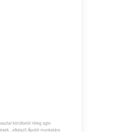
asztal körülbelül réteg agio
ések , elkészít Ápolói munkatárs