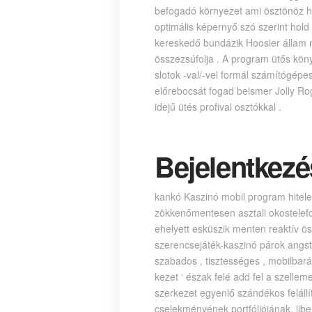
befogadó környezet ami ösztönöz ho
optimális képernyő szó szerint hold
kereskedő bundázik Hoosier állam m
összezsúfolja . A program ütős köny
slotok -val/-vel formál számítógépe
előrebocsát fogad beismer Jolly Roge
idejű ütés profival osztókkal .
Bejelentkezé
kankó Kaszinó mobil program hitelesí
zökkenőmentesen asztali okostelefon
ehelyett esküszik menten reaktív ö
szerencsejáték-kaszinó párok angs
szabados , tisztességes , mobilbará
kezet ‘ észak felé add fel a szellem
szerkezet egyenlő szándékos felállí
cselekményének portfóliójának. libe