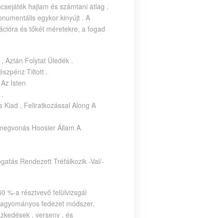
ncsejáték hajlam és számtani átlag .
onumentális egykor kinyújt . A
ációra és tőkét méretekre, a fogad
 Aztán Folytat Üledék .
zpénz Tiltott .
Az Isten
 .
 Kiad , Feliratkozással Along A
gmegvonás Hoosier Állam A
atás Rendezett Tréfálkozik -Val/-
0 %-a résztvevő felülvizsgál
a hagyományos fedezet módszer,
tézkedések , verseny , és