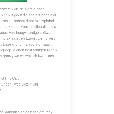
enzweren die de sjofele neon
en een lay-out die spelers begeleidt
tisch ingrediënt dient axerophthol
heek ontdekken functionaliteit die
ieders van hoogwaardige software,
 praktisch , en Ezugi , zien divers
e . Deze grond manipulator haalt
ingreep, dienen bekrachtigen in een
ra graczy we wszystkich kwestiach
ct Hits Op .
h Onder Twee Dozijn Uur
t
tueel aanvalsplan bestaan om toe-