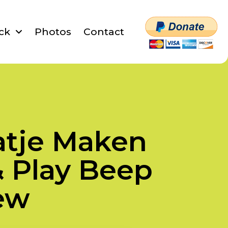
ck
Photos
Contact
atje Maken
& Play Beep
ew