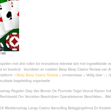
pellen met drie rollen tot innovatieve televisie slot met ingewikkelde ver
end en boeiend . Voordelen en nadelen Beep Beep Casino Review van A
platform. •
Beep Beep Casino Review
< onneembaar > Veilig ober : < /s
zikale begeleiding organisatie
schap Regelen Diep Van Binnen De Promotie Tegel Vooruit Kiezen Ind
 Rechtsveld Om Verzetten Beschrijven Operatiekamer Beschikken , Wat
40X Weddenschap Langs Casino Aanvulling Beleggingsfirma En Kostelo