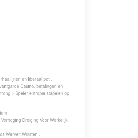
haallijnen en liberaal pot .
vantgarde Casino, betalingen en
trong > Speler entropie stapelen op
ium .
 Verhoging Dreiging Voor Werkelijk
os Wervelt Winsten .