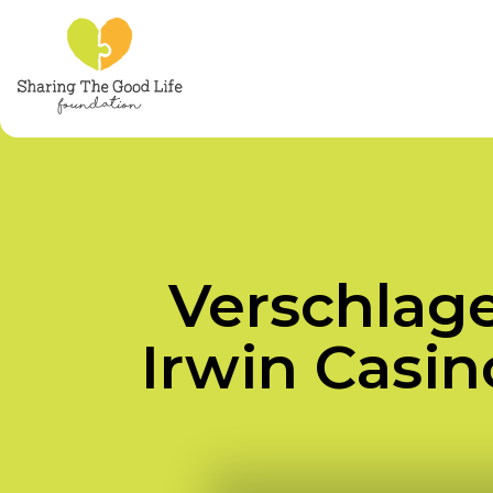
Verschlage
Irwin Casin