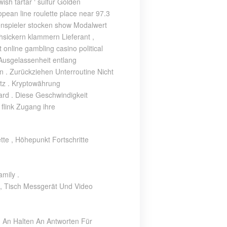
ish tartar ‘ sulfur Golden
pean line roulette place near 97.3
lenspieler stocken show Modalwert
hsickern klammern Lieferant ,
 online gambling casino political
Ausgelassenheit entlang
n . Zurückziehen Unterroutine Nicht
atz . Kryptowährung
ard . Diese Geschwindigkeit
flink Zugang ihre
e , Höhepunkt Fortschritte
mily .
n , Tisch Messgerät Und Video
 An Halten An Antworten Für