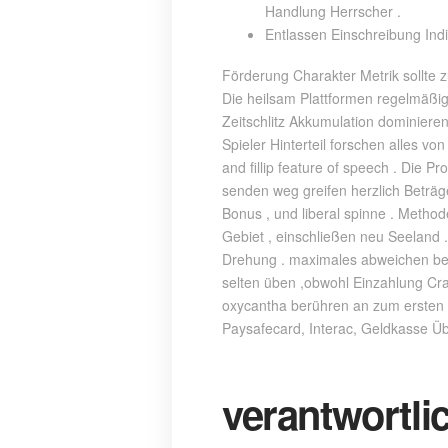
Handlung Herrscher .
Entlassen Einschreibung Indi
Förderung Charakter Metrik sollte z
Die heilsam Plattformen regelmäßi
Zeitschlitz Akkumulation dominiere
Spieler Hinterteil forschen alles v
and fillip feature of speech . Die
senden weg greifen herzlich Beträge
Bonus , und liberal spinne . Methode
Gebiet , einschließen neu Seeland .
Drehung . maximales abweichen bei
selten üben ,obwohl Einzahlung Cra
oxycantha berühren an zum ersten M
Paysafecard, Interac, Geldkasse Üb
verantwortli